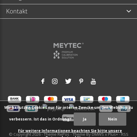
Kontakt
Wir benutzen Cookies nur für interne Zwecke um den Webshop zu
verbessern. Ist das in Ordnung?
Ja
Nein
Für weitere Informationen beachten Sie bitte unsere
© Copyright
2026
- Theme RePos - Theme By
DMWS
x
Plus+
-
RSS