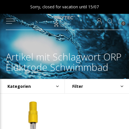
Sorry, closed for vacation until 15/07
0
Artikel mit Schlagwort ORP
Elektrode Schwimmbad
Kategorien
Filter