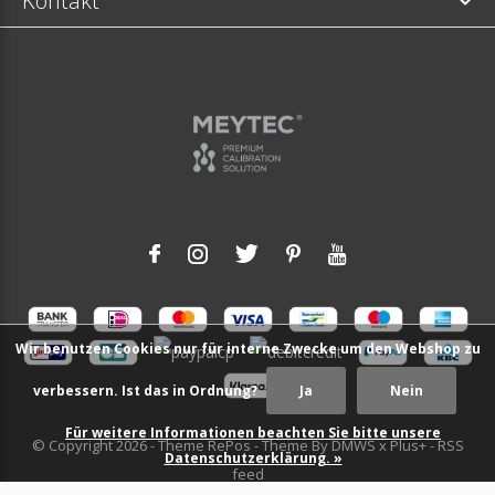
Kontakt
Wir benutzen Cookies nur für interne Zwecke um den Webshop zu
verbessern. Ist das in Ordnung?
Ja
Nein
Für weitere Informationen beachten Sie bitte unsere
© Copyright
2026
- Theme RePos - Theme By
DMWS
x
Plus+
-
RSS
Datenschutzerklärung. »
feed