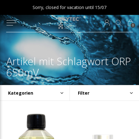
Sorry, closed for vacation until 15/07
0
Artikel mit Schlagwort ORP
650mV
Kategorien
Filter