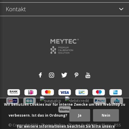
Kontakt
Wir benutzen Cookies nur für interne Zwecke um den Webshop zu
verbessern. Ist das in Ordnung?
Ja
Nein
© Copyright
2026
- Theme RePos - Theme By
DMWS
x
Plus+
-
RSS
Für weitere Informationen beachten Sie bitte unsere