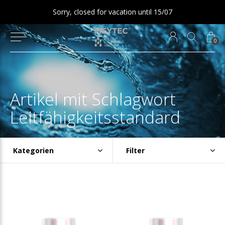
Sorry, closed for vacation until 15/07
0
Artikel mit Schlagwort
Leitfähigkeitsstandard
Kategorien
Filter