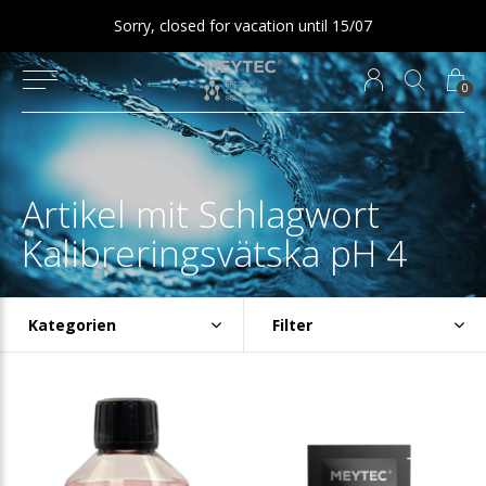
Sorry, closed for vacation until 15/07
0
Artikel mit Schlagwort
Kalibreringsvätska pH 4
Kategorien
Filter