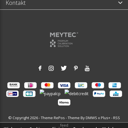
Kontakt
© Copyright
2026
- Theme RePos - Theme By
DMWS
x
Plus+
-
RSS
feed