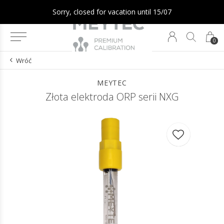
Sorry, closed for vacation until 15/07
0
Wróć
MEYTEC
Złota elektroda ORP serii NXG