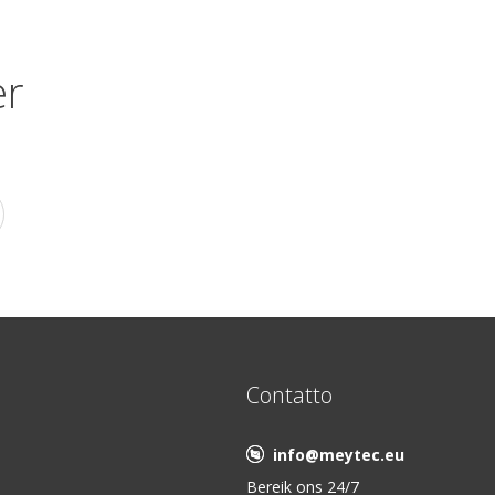
er
Contatto
info@meytec.eu
Bereik ons 24/7