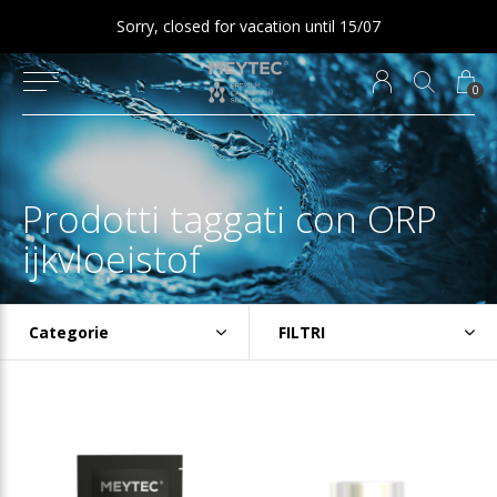
Sorry, closed for vacation until 15/07
0
Prodotti taggati con ORP
ijkvloeistof
Categorie
FILTRI