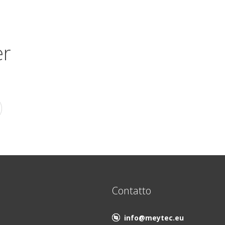
er
Contatto
info@meytec.eu