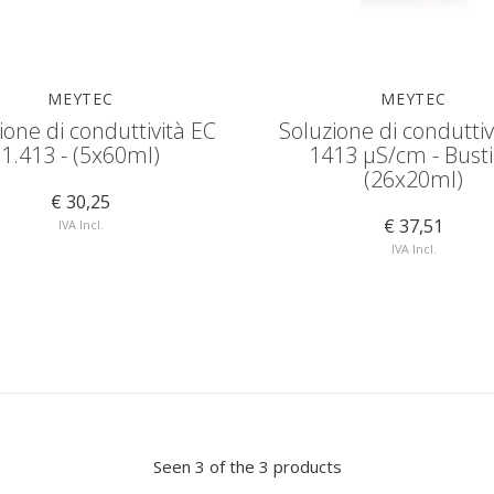
MEYTEC
MEYTEC
ione di conduttività EC
Soluzione di conduttiv
1.413 - (5x60ml)
1413 µS/cm - Bust
(26x20ml)
€ 30,25
€ 37,51
IVA Incl.
IVA Incl.
Seen 3 of the 3 products