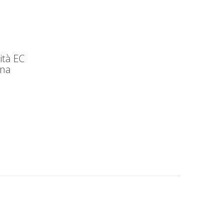
ità EC
ina