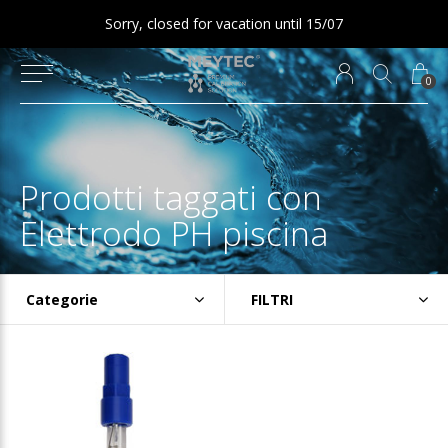
Sorry, closed for vacation until 15/07
0
Prodotti taggati con
Elettrodo PH piscina
Categorie
FILTRI