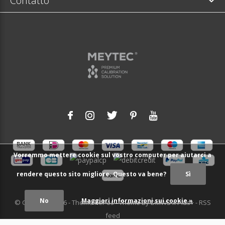
Contatto
Vorremmo mettere cookie sul vostro computer per aiutarci a
rendere questo sito migliore. Questo va bene?
Sì
No
Maggiori informazioni sui cookie »
© Copyright
2026
- Theme RePos - Theme By
DMWS
x
Plus+
-
RSS
feed