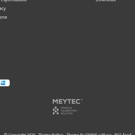
vacy
ione
© Copyright
2026
- Theme RePos - Theme By
DMWS
x
Plus+
-
RSS feed