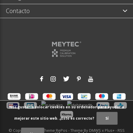
Contacto
Nos gustaría colocar cookies en su ordenador para ayudar a
mejorar este sitio web. ¿Esto es correcto?
Sí
© Copyright
2026
- Theme RePos - Theme By
DMWS
x
Plus+
-
RSS