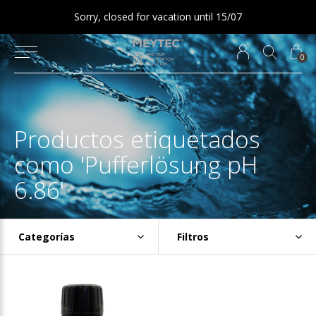
Sorry, closed for vacation until 15/07
0
Productos etiquetados
como 'Pufferlösung pH
6.86'
Categorías
Filtros