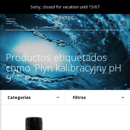
Sorry, closed for vacation until 15/07
0
Productos etiquetados
como 'Płyn kalibracyjny pH
9'
Categorías
Filtros