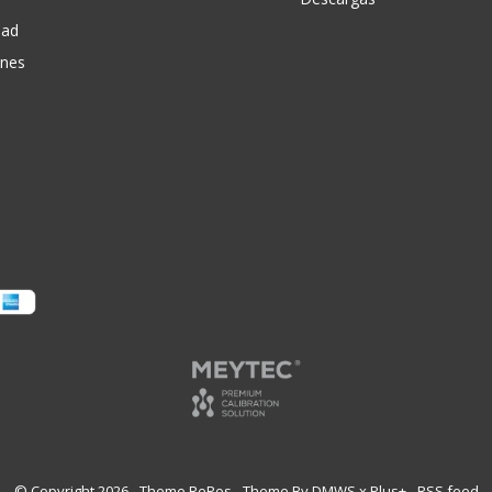
dad
ones
© Copyright
2026
- Theme RePos - Theme By
DMWS
x
Plus+
-
RSS feed