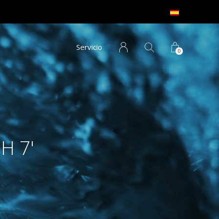
Servicio
0
pH 7'