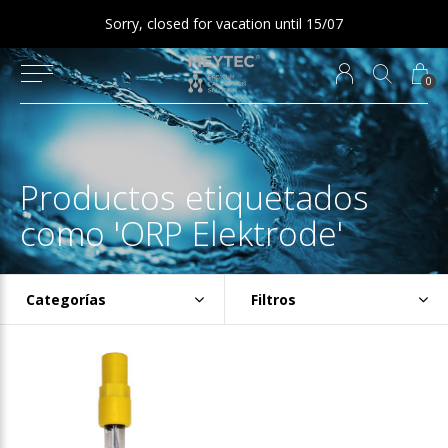
Sorry, closed for vacation until 15/07
0
Productos etiquetados
como 'ORP Elektrode'
Categorías
Filtros