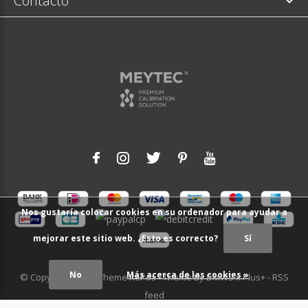
Contacto
Nos gustaría colocar cookies en su ordenador para ayudar a
mejorar este sitio web. ¿Esto es correcto?
Sí
No
Más acerca de las cookies »
© Copyright
2026
- Theme RePos - Theme By
DMWS
x
Plus+
-
RSS
feed