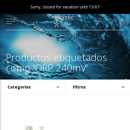
Sorry, closed for vacation until 15/07
0
Productos etiquetados
como 'ORP 240mV'
Categorías
Filtros