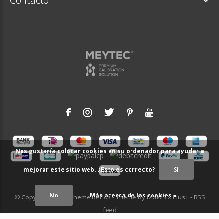
Contacto
Nos gustaría colocar cookies en su ordenador para ayudar a
mejorar este sitio web. ¿Esto es correcto?
Sí
No
Más acerca de las cookies »
© Copyright
2026
- Theme RePos - Theme By
DMWS
x
Plus+
-
RSS
feed