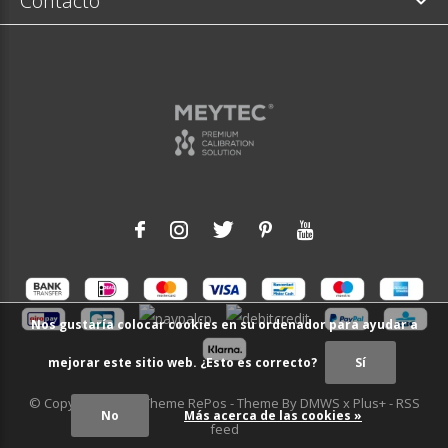
Contacto
Nos gustaría colocar cookies en su ordenador para ayudar a
mejorar este sitio web. ¿Esto es correcto?
Sí
© Copyright
2026
- Theme RePos - Theme By
DMWS
x
Plus+
-
RSS
No
Más acerca de las cookies »
feed