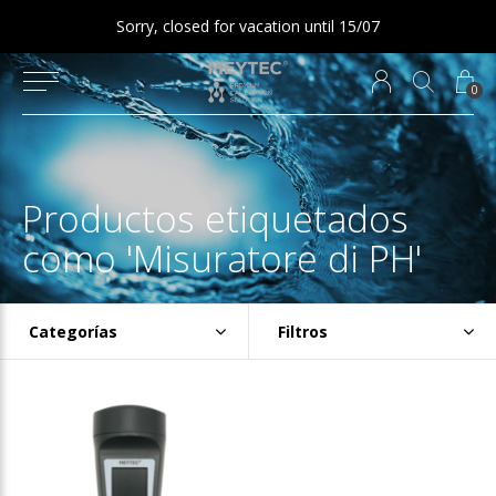
Sorry, closed for vacation until 15/07
0
Productos etiquetados
como 'Misuratore di PH'
Categorías
Filtros