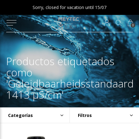
Sorry, closed for vacation until 15/07
0
Productos etiquetados
como
'Geleidbaarheidsstandaard
1413 µS/cm'
Categorías
Filtros