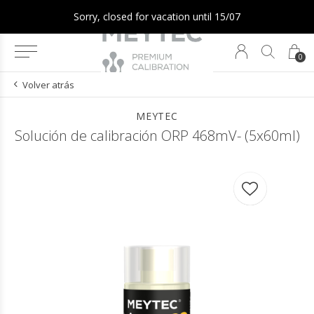
Sorry, closed for vacation until 15/07
0
Volver atrás
MEYTEC
Solución de calibración ORP 468mV- (5x60ml)